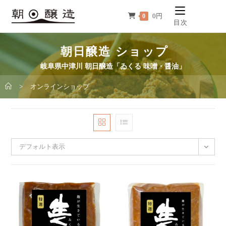
コ
0
円
0
ン
目次
テ
ン
朝日醸造 ショップ
ツ
岐阜県中津川 朝日醸造「ゐくる 味噌・醤油」
へ
ス
>
オンラインショップ
キ
ッ
プ
デフォルト表示