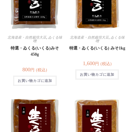
北海道産・自然栽培大豆
,
ゐくる味
北海道産・自然栽培大豆
,
ゐくる味
噌
噌
特選・ゐくる(いくる)みそ
特選・ゐくる(いくる) みそ1kg
450g
1,600
(税込)
円
800
(税込)
円
お買い物カゴに追加
お買い物カゴに追加