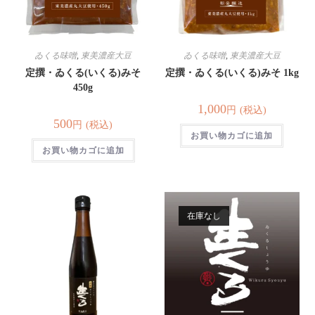
ゐくる味噌
,
東美濃産大豆
ゐくる味噌
,
東美濃産大豆
定撰・ゐくる(いくる)みそ
定撰・ゐくる(いくる)みそ 1kg
450g
1,000
(税込)
円
500
(税込)
円
お買い物カゴに追加
お買い物カゴに追加
在庫なし