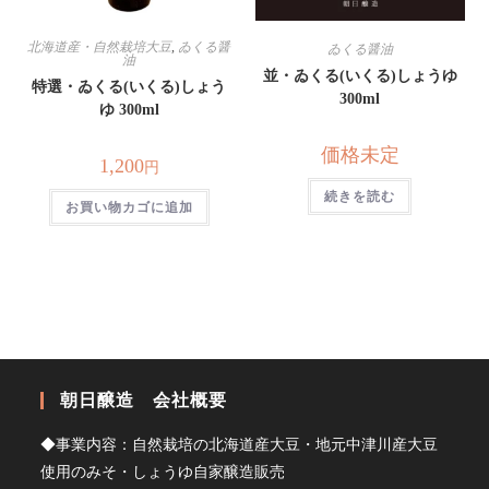
北海道産・自然栽培大豆
,
ゐくる醤
ゐくる醤油
油
並・ゐくる(いくる)しょうゆ
特選・ゐくる(いくる)しょう
300ml
ゆ 300ml
価格未定
1,200
円
続きを読む
お買い物カゴに追加
朝日醸造 会社概要
◆事業内容：自然栽培の北海道産大豆・地元中津川産大豆
使用のみそ・しょうゆ自家醸造販売