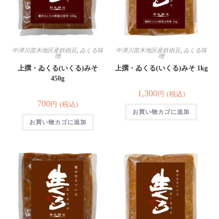
中津川苗木地区産鉄砲豆
,
ゐくる味
中津川苗木地区産鉄砲豆
,
ゐくる味
噌
噌
上撰・ゐくる(いくる)みそ
上撰・ゐくる(いくる)みそ 1kg
450g
1,300
(税込)
円
700
(税込)
円
お買い物カゴに追加
お買い物カゴに追加