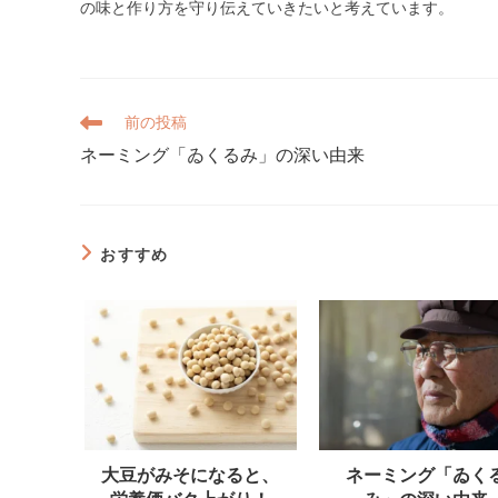
の味と作り方を守り伝えていきたいと考えています。
そ
前の投稿
の
ネーミング「ゐくるみ」の深い由来
他
の
記
事
を
おすすめ
読
む
大豆がみそになると、
ネーミング「ゐく