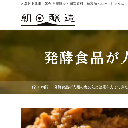
コ
岐阜県中津川市落合 自家醸造・国産原料・無添加のみそ・しょうゆ
ン
テ
ン
ツ
へ
ス
発酵食品が
キ
ッ
プ
>
物語
>
発酵食品が人類の食文化と健康を支えてき