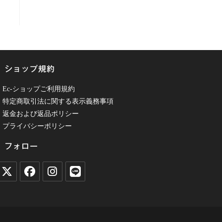
ショップ規約
・Ec-ショップご利用規約
・特定商取引法に関する表示義務事項
・返金および返品ポリシー
・プライバシーポリシー
フォロー
新
新
新
新
し
し
し
し
い
い
い
い