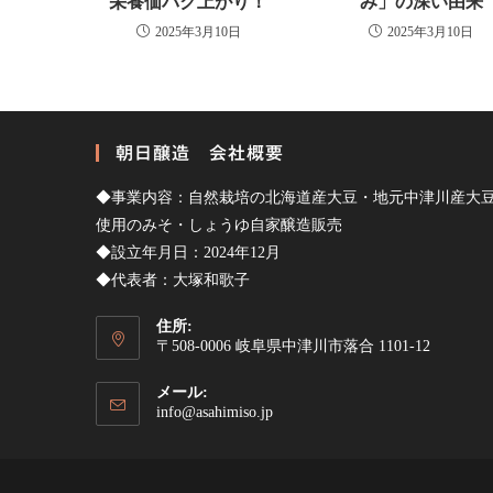
栄養価バク上がり！
み」の深い由来
2025年3月10日
2025年3月10日
朝日醸造 会社概要
◆事業内容：自然栽培の北海道産大豆・地元中津川産大
使用のみそ・しょうゆ自家醸造販売
◆設立年月日：2024年12月
◆代表者：大塚和歌子
住所:
〒508-0006 岐阜県中津川市落合 1101-12
メール:
ア
info@asahimiso.jp
プ
リ
ケ
ー