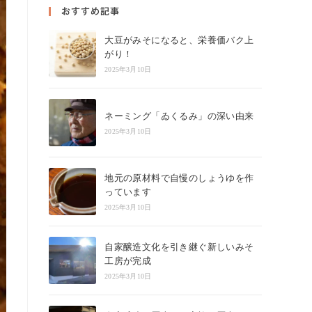
close
おすすめ記事
the
大豆がみそになると、栄養価バク上
search
がり！
panel.
2025年3月10日
ネーミング「ゐくるみ」の深い由来
2025年3月10日
地元の原材料で自慢のしょうゆを作
っています
2025年3月10日
自家醸造文化を引き継ぐ新しいみそ
工房が完成
2025年3月10日