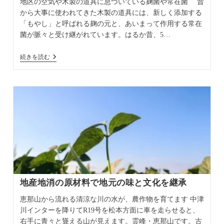
地区の空気や木製の道具に息づいている麹菌や常在菌 昔
から大事に使われてきた木製の道具には、新しく添加する
「もやし」と呼ばれる麹の元と、あいまって作用する常在
菌が脈々と受け継がれています。はるか昔、5…
途
続きを読む
絶
え
た
落
合
地
区
の
「み
そ
仕
込
み」
を
復
地産地消の原材料で地元の味と文化を継承
活
恵那山から流れる清涼な川の水が、農作物を育てます 中津
川インターを降りてR19号を松本方面に車を走らせると、
右手に青々と聳える山が見えます。霊峰・恵那山です。古