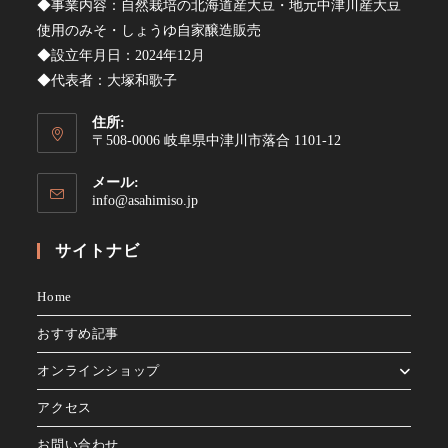
◆事業内容：自然栽培の北海道産大豆・地元中津川産大豆
使用のみそ・しょうゆ自家醸造販売
◆設立年月日：2024年12月
◆代表者：大塚和歌子
住所:
〒508-0006 岐阜県中津川市落合 1101-12
メール:
ア
info@asahimiso.jp
プ
リ
サイトナビ
ケ
ー
シ
Home
ョ
ン
おすすめ記事
で
開
オンラインショップ
く
アクセス
お問い合わせ