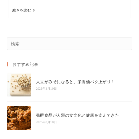
「植
続きを読む
物
と
土
の
力」
を
Pres
引
Esc
き
出
to
す
おすすめ記事
clos
農
家
the
さ
ん
sear
大豆がみそになると、栄養価バク上がり！
と
pane
2025年3月10日
の
出
会
い
発酵食品が人類の食文化と健康を支えてきた
2025年3月10日