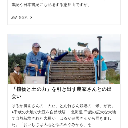
事記や日本書紀にも登場する恵那山ですが、…
地
続きを読む
産
地
消
の
原
材
料
で
地
元
の
味
と
文
化
「植物と土の力」を引き出す農家さんとの出
を
継
会い
承
はるか農園さんの「大豆」と則竹さん栽培の「米」が要。
●千歳の大地で大豆を自然栽培 北海道 千歳の広大な大地
で自然栽培された大豆が、はるか農園さんから届きまし
た。「おいしさは大地と命のめぐみから」を…