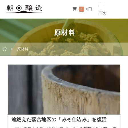
コ
0
円
0
ン
目次
テ
ン
原材料
ツ
へ
ス
>
原材料
キ
ッ
プ
途絶えた落合地区の「みそ仕込み」を復活